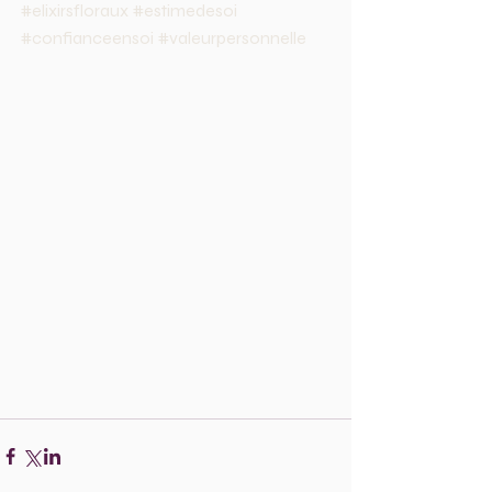
#elixirsfloraux
#estimedesoi
#confianceensoi
#valeurpersonnelle