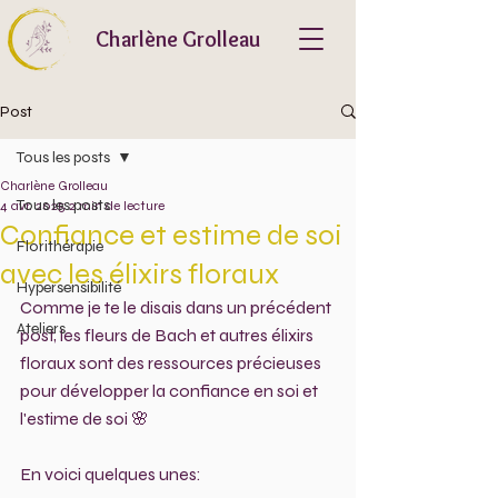
Charlène Grolleau
Post
Tous les posts
Charlène Grolleau
Tous les posts
4 avr. 2025
2 min de lecture
Confiance et estime de soi
Florithérapie
avec les élixirs floraux
Hypersensibilité
Comme je te le disais dans un précédent 
Ateliers
post, les fleurs de Bach et autres élixirs 
floraux sont des ressources précieuses 
pour développer la confiance en soi et 
l'estime de soi 🌸
En voici quelques unes: