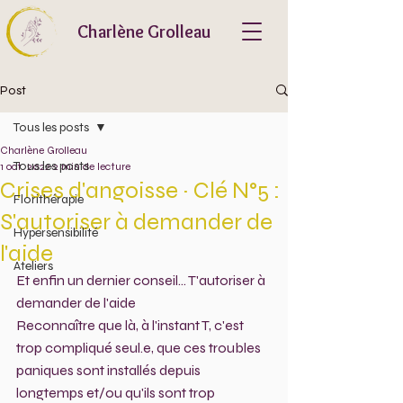
Charlène Grolleau
Post
Tous les posts
Charlène Grolleau
Tous les posts
1 oct. 2022
2 min de lecture
Crises d'angoisse ~ Clé N°5 :
Florithérapie
S'autoriser à demander de
Hypersensibilité
l'aide
Ateliers
Et enfin un dernier conseil... T'autoriser à 
demander de l'aide 
Reconnaître que là, à l'instant T, c'est 
trop compliqué seul.e, que ces troubles 
paniques sont installés depuis 
longtemps et/ou qu'ils sont trop 