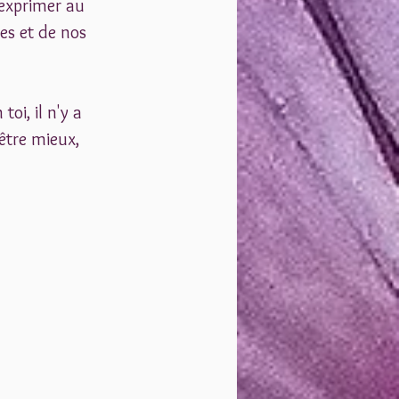
'exprimer au 
s et de nos 
oi, il n'y a 
être mieux, 