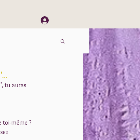
Se connecter
...
, tu auras 
e toi-même ? 
ssez 