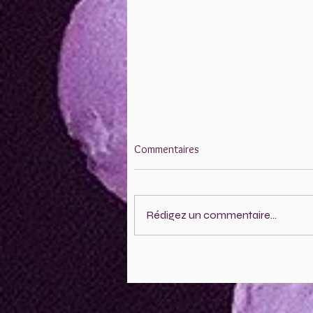
Commentaires
Rédigez un commentaire...
Le Qi Nei Zang, massage du
ventre taoïste