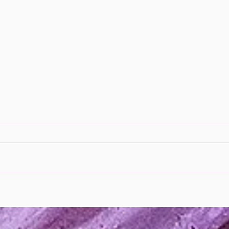
À qu
5 signaux corporels d'un
stress chronique