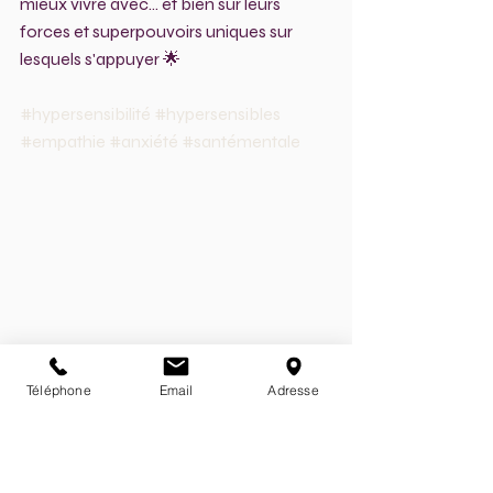
mieux vivre avec... et bien sûr leurs 
forces et superpouvoirs uniques sur 
lesquels s'appuyer 🌟
#hypersensibilité
#hypersensibles
#empathie
#anxiété
#santémentale
Téléphone
Email
Adresse