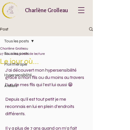
Charlène Grolleau
Post
Tous les posts
Charlène Grolleau
Tous les posts
27 nov. 2024
2 min de lecture
Le jour où...
Florithérapie
J'ai découvert mon hypersensibilité 
Hypersensibilité
grâce à mon fils ou du moins au travers 
l''un de mes fils qui l'est lui aussi 😁
Ateliers
Depuis qu'il est tout petit je me 
reconnais en lui en plein d'endroits 
différents.
Il y a plus de 7 ans quand on m'a fait 