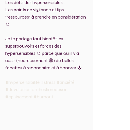
Les défis des hypersensibles...
Les points de vigilance et tips 
"ressources" à prendre en considération 
☺️
Je te partage tout bientôt les 
superpouvoirs et forces des 
hypersensibles ☺️ parce que oui il y a 
aussi (heureusement 😅) de belles 
facettes à reconnaître et à honorer 🌟
#hypersensibilité
#stress
#anxiété
#devalorisation
#estimedesoi
#epuisement
#burnout