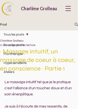
Charlène Grolleau
Post
Tous les posts
Charlène Grolleau
Tous les posts
11 avr. 2023
1 min de lecture
~ Massage intuitif, un
Florithérapie
massage de coeur à coeur,
Hypersensibilité
en conscience ~ Partie 1
Ateliers
Le massage intuitif tel que je le pratique 
c'est l'alliance d'un toucher doux et d'un 
soin énergétique.
Je suis à l'écoute de mes ressentis, de 