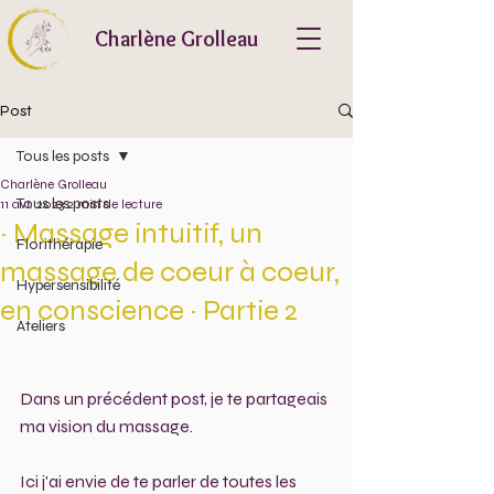
Charlène Grolleau
Post
Tous les posts
Charlène Grolleau
Tous les posts
11 avr. 2023
2 min de lecture
~ Massage intuitif, un
Florithérapie
massage de coeur à coeur,
Hypersensibilité
en conscience ~ Partie 2
Ateliers
Dans un précédent post, je te partageais 
ma vision du massage.
Ici j'ai envie de te parler de toutes les 