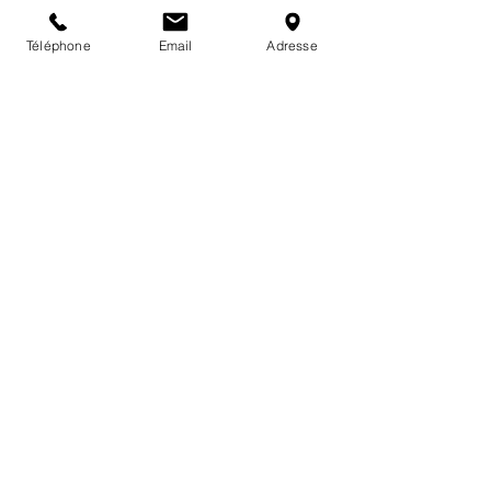
(Art : Anke Gladnick)
Téléphone
Email
Adresse
Posts récents
Voir tout