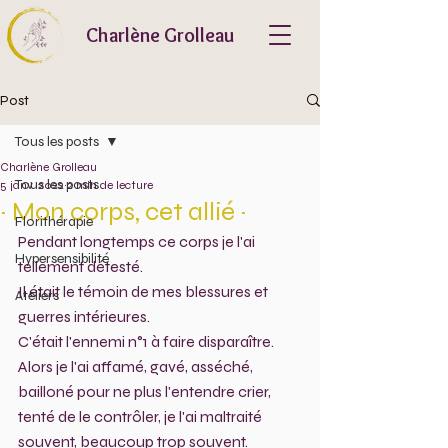
Charlène Grolleau
Post
Tous les posts
Charlène Grolleau
Tous les posts
5 janv. 2022
2 min de lecture
~ Mon corps, cet allié ~
Florithérapie
Pendant longtemps ce corps je l'ai 
Hypersensibilité
tellement détesté.
Il était le témoin de mes blessures et 
Ateliers
guerres intérieures.
C'était l'ennemi n°1 à faire disparaître.
Alors je l'ai affamé, gavé, asséché, 
bailloné pour ne plus l'entendre crier, 
tenté de le contrôler, je l'ai maltraité 
souvent, beaucoup trop souvent.