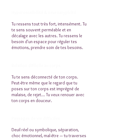
Hypersensibilité & neuroatypicité
Tu ressens tout très fort, intensément. Tu
te sens souvent perméable et en
décalage avec les autres. Tu ressens le
besoin d'un espace pour réguler tes
émotions, prendre soin de tes besoins.
Relation difficile au corps
Tu te sens déconnecté de ton corps.
Peut-être même que le regard que tu
poses sur ton corps est imprégné de
malaise, de rejet... Tu veux renouer avec
ton corps en douceur.
Passages de vie difficiles
Deuil réel ou symbolique, séparation,
choc émotionnel, mal-être — tu traverses