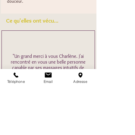
douceur.
Ce qu'elles ont vécu...
"Un grand merci à vous Charlène. J'ai
rencontré en vous une belle personne
capable par ses massages intuitifs de
soulager les tensions installées depuis très
longtemps. Pour moi, ces moments ont
Téléphone
Email
Adresse
été des moments intenses qui m'ont fait
du bien d'abord, puis qui m'ont peu à peu
permis de continuer ma vie avec plus de
douceur et de confiance. Merci Charlène"
Geneviève