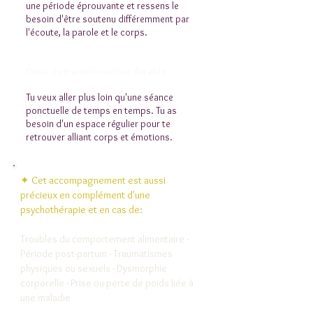
une période éprouvante et ressens le
besoin d'être soutenu différemment par
l'écoute, la parole et le corps.
Désir de transformation durable
Tu veux aller plus loin qu'une séance
ponctuelle de temps en temps. Tu as
besoin d'un espace régulier pour te
retrouver alliant corps et émotions.
✦ Cet accompagnement est aussi
précieux en complément d'une
psychothérapie et en cas de:
Troubles du comportement alimentaire ·
Période post-partum · Traumatismes
physiques ou sexuels · Dysmorphie
corporelle · Prise ou perte de poids liée à
une maladie