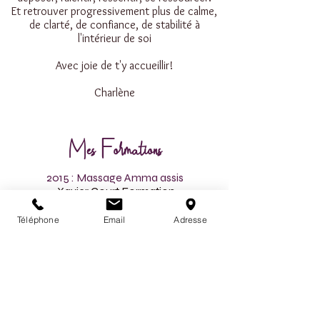
Et retrouver progressivement plus de calme,
de clarté, de confiance, de stabilité à
l'intérieur de soi
Avec joie de t'y accueillir!​​​​
Charlène
Mes Formations
2015 : Massage Amma assis
Xavier Court Formation
2016: Cursurs d'un an et demi Massage
Téléphone
Email
Adresse
intuitif, écoute du corps &
accompagnement
l'Ecole du massage Psycho-Somato-
Intuitif
2018: Magnétisme/ Soin énergétique
holistique