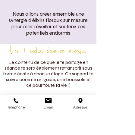
Nous allons créer ensemble une
synergie d'élixirs floraux sur mesure
pour aller réveiller et soutenir ces
potentiels endormis
Les + inclus dans ce processus
Le contenu de ce que je te partage en
séance te sera également retranscrit sous
forme écrite à chaque étape. Ce support te
suivra comme un guide, une boussole et
ce pour toute ta vie :)
Je te proposerai également lors de cet
accompagnement des pistes vraiment
Téléphone
Email
Adresse
concrètes à mettre en place dans ton
quotidien pour tirer partie des forces de ton
thème astral.
Des fleurs de Bach te seront aussi
proposées comme voie d'évolution et