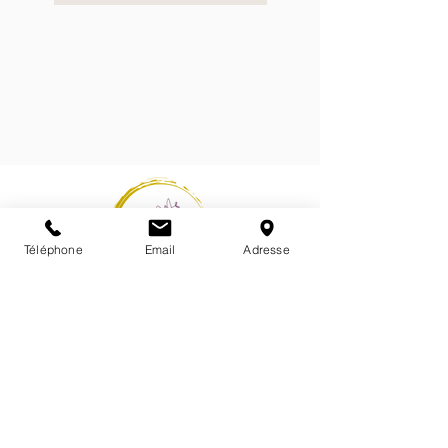
Téléphone
Email
Adresse
* Les soins et accompagnements proposés ne s'apparentent en
aucun cas à une pratique à visée médicale ou paramédicale.
Ils ne remplacent pas le suivi avec le médecin et ne se
subtituent pas à un traitement médical.
Je ne réalise pas de diagnostic médical, ni prescription.