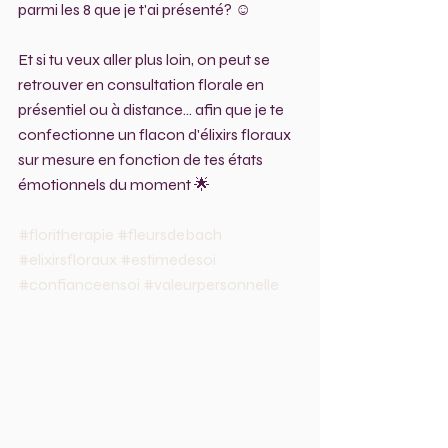
parmi les 8 que je t'ai présenté? ☺️
Et si tu veux aller plus loin, on peut se 
retrouver en consultation florale en 
présentiel ou à distance... afin que je te 
confectionne un flacon d'élixirs floraux 
sur mesure en fonction de tes états 
émotionnels du moment 🌟
#floritherapie
#fleursdebach
#elixirsfloraux
#estimedesoi
#confianceensoi
#valeurpersonnelle