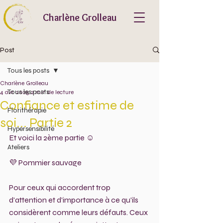
Charlène Grolleau
Post
Tous les posts
Charlène Grolleau
Tous les posts
4 avr. 2025
2 min de lecture
Confiance et estime de
Florithérapie
soi... Partie 2
Hypersensibilité
Et voici la 2ème partie ☺️
Ateliers
💜 Pommier sauvage 
Pour ceux qui accordent trop 
d'attention et d'importance à ce qu'ils 
considèrent comme leurs défauts. Ceux 